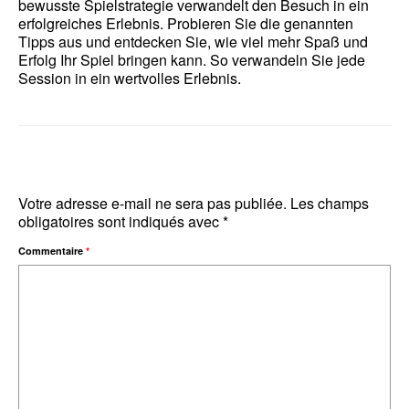
bewusste Spielstrategie verwandelt den Besuch in ein
erfolgreiches Erlebnis. Probieren Sie die genannten
Tipps aus und entdecken Sie, wie viel mehr Spaß und
Erfolg Ihr Spiel bringen kann. So verwandeln Sie jede
Session in ein wertvolles Erlebnis.
Laisser un commentaire
Votre adresse e-mail ne sera pas publiée.
Les champs
obligatoires sont indiqués avec
*
Commentaire
*