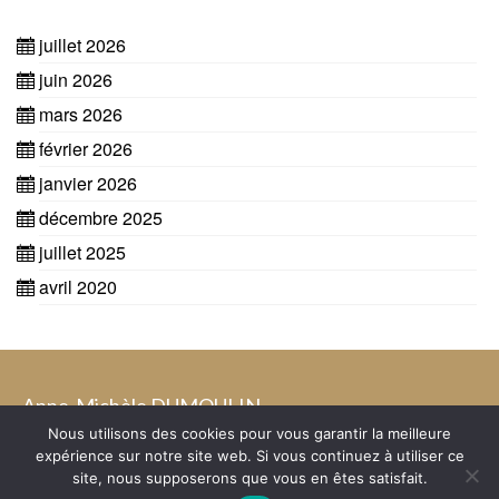
juillet 2026
juin 2026
mars 2026
février 2026
janvier 2026
décembre 2025
juillet 2025
avril 2020
Anne-Michèle DUMOULIN
Nous utilisons des cookies pour vous garantir la meilleure
expérience sur notre site web. Si vous continuez à utiliser ce
Politique de confidentialité
Mentions légales
Plan du site
site, nous supposerons que vous en êtes satisfait.