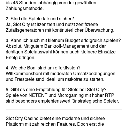
bis 48 Stunden, abhängig von der gewählten
Zahlungsmethode.
2. Sind die Spiele fair und sicher?
Ja, Slot City ist lizenziert und nutzt zertifizierte
Zufallsgeneratoren mit kontinuierlicher Überwachung.
3. Kann ich auch mit kleinem Budget erfolgreich spielen?
Absolut. Mit gutem Bankroll-Management und der
richtigen Spielauswahl können auch kleinere Einsätze
Erfolg bringen.
4. Welche Boni sind am effektivsten?
Willkommensboni mit moderaten Umsatzbedingungen
und Freispiele sind ideal, um risikofrei zu starten.
5. Gibt es eine Empfehlung für Slots bei Slot City?
Spiele von NETENT und Microgaming mit hoher RTP
sind besonders empfehlenswert für strategische Spieler.
Slot City Casino bietet eine moderne und sichere
Plattform mit zahlreichen Features. Doch erst die