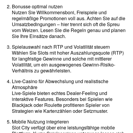
Bonusse optimal nutzen
Nutzen Sie Willkommensboni, Freispiele und
regelmäßige Promotionen voll aus. Achten Sie auf die
Umsatzbedingungen – hier trennt sich oft die Spreu
vom Weizen. Lesen Sie die Regeln genau und planen
Sie Ihre Einsätze danach.
Spielauswahl nach RTP und Volatilität steuern
Wählen Sie Slots mit hoher Auszahlungsquote (RTP)
für langfristige Gewinne und solche mit mittlerer
Volatilität, um ein ausgewogenes Gewinn-Risiko-
Verhältnis zu gewährleisten.
Live-Casino für Abwechslung und realistische
Atmosphäre
Live-Spiele bieten echtes Dealer-Feeling und
interaktive Features. Besonders bei Spielen wie
Blackjack oder Roulette profitieren Spieler von
Strategien wie Kartenzählen oder Setzmuster.
Mobile Nutzung integrieren
Slot City verfügt über eine leistungsfähige mobile