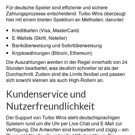
Für deutsche Spieler sind effiziente und sichere
Zahlungsprozesse entscheidend. Turbo Wins überzeugt
hier mit einem breiten Spektrum an Methoden, darunter:
Kreditkarten (Visa, MasterCard)
E-Wallets (Skrill, Neteller)
Banküberweisung und Sofortüberweisung
Kryptowährungen (Bitcoin, Ethereum)
Die Auszahlungen werden in der Regel innerhalb von 24
Stunden bearbeitet, was deutlich schneller ist als der
Durchschnitt. Zudem sind die Limits flexibel und passen
sich sowohl kleinen als auch High-Rollern an.
Kundenservice und
Nutzerfreundlichkeit
Der Support von Turbo Wins steht deutschsprachigen
Spielern rund um die Uhr per Live-Chat und E-Mail zur
Verfügung. Die Antworten sind kompetent und zügig – ein