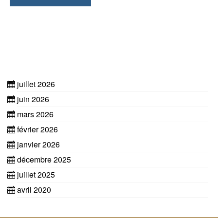
Commentaires récents
Archives
juillet 2026
juin 2026
mars 2026
février 2026
janvier 2026
décembre 2025
juillet 2025
avril 2020