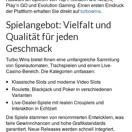
Play’n GO und Evolution Gaming. Einen ersten Eindruck
der Plattform erhalten Sie direkt auf
turbowins
.
Spielangebot: Vielfalt und
Qualität für jeden
Geschmack
Turbo Wins bietet Ihnen eine umfangreiche Sammlung
von Spielautomaten, Tischspielen und einem Live-
Casino-Bereich. Die Kategorien umfassen:
Klassische Slots und moderne Video Slots
Roulette, Blackjack und Poker in verschiedenen
Varianten
Live-Dealer-Spiele mit realen Croupiers und
Interaktion in Echtzeit
Die Spiele stammen von renommierten Entwicklern, was
faire Gewinnchancen und hohe Grafikstandards
garantiert. Neue Releases werden schnell integriert,