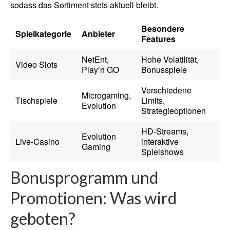
sodass das Sortiment stets aktuell bleibt.
Besondere
Spielkategorie
Anbieter
Features
NetEnt,
Hohe Volatilität,
Video Slots
Play’n GO
Bonusspiele
Verschiedene
Microgaming,
Tischspiele
Limits,
Evolution
Strategieoptionen
HD-Streams,
Evolution
Live-Casino
interaktive
Gaming
Spielshows
Bonusprogramm und
Promotionen: Was wird
geboten?