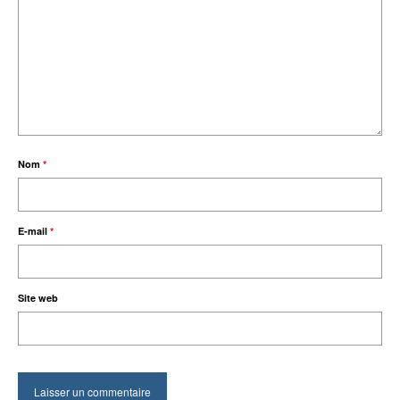
Nom
*
E-mail
*
Site web