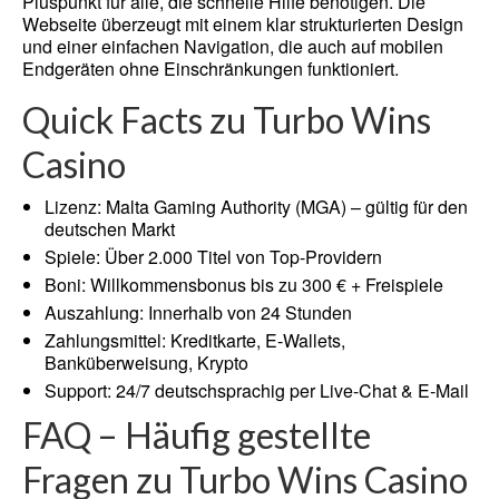
Pluspunkt für alle, die schnelle Hilfe benötigen. Die
Webseite überzeugt mit einem klar strukturierten Design
und einer einfachen Navigation, die auch auf mobilen
Endgeräten ohne Einschränkungen funktioniert.
Quick Facts zu Turbo Wins
Casino
Lizenz: Malta Gaming Authority (MGA) – gültig für den
deutschen Markt
Spiele: Über 2.000 Titel von Top-Providern
Boni: Willkommensbonus bis zu 300 € + Freispiele
Auszahlung: Innerhalb von 24 Stunden
Zahlungsmittel: Kreditkarte, E-Wallets,
Banküberweisung, Krypto
Support: 24/7 deutschsprachig per Live-Chat & E-Mail
FAQ – Häufig gestellte
Fragen zu Turbo Wins Casino