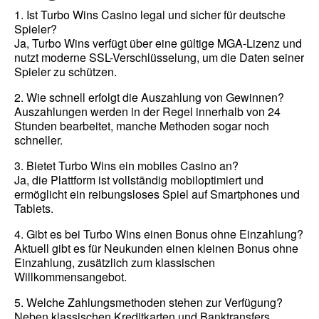
1. Ist Turbo Wins Casino legal und sicher für deutsche
Spieler?
Ja, Turbo Wins verfügt über eine gültige MGA-Lizenz und
nutzt moderne SSL-Verschlüsselung, um die Daten seiner
Spieler zu schützen.
2. Wie schnell erfolgt die Auszahlung von Gewinnen?
Auszahlungen werden in der Regel innerhalb von 24
Stunden bearbeitet, manche Methoden sogar noch
schneller.
3. Bietet Turbo Wins ein mobiles Casino an?
Ja, die Plattform ist vollständig mobiloptimiert und
ermöglicht ein reibungsloses Spiel auf Smartphones und
Tablets.
4. Gibt es bei Turbo Wins einen Bonus ohne Einzahlung?
Aktuell gibt es für Neukunden einen kleinen Bonus ohne
Einzahlung, zusätzlich zum klassischen
Willkommensangebot.
5. Welche Zahlungsmethoden stehen zur Verfügung?
Neben klassischen Kreditkarten und Banktransfers