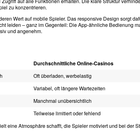
Zugriff auf alle Funktionen erhalten. Die klare Struktur verhinde
piel zu konzentrieren.
ren Wert auf mobile Spieler. Das responsive Design sorgt daf
cht leiden – ganz im Gegenteil: Die App-ähnliche Bedienung m
ensiv und angenehm.
inos
Durchschnittliche Online-Casinos
ch
Oft überladen, werbelastig
Variabel, oft längere Wartezeiten
Manchmal unübersichtlich
Teilweise limitiert oder fehlend
lt eine Atmosphäre schafft, die Spieler motiviert und bei der 