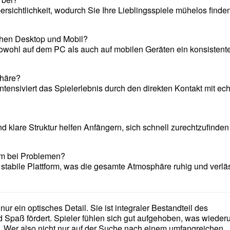
rsichtlichkeit, wodurch Sie Ihre Lieblingsspiele mühelos finde
chen Desktop und Mobil?
 sowohl auf dem PC als auch auf mobilen Geräten ein konsistent
phäre?
ntensiviert das Spielerlebnis durch den direkten Kontakt mit ec
d klare Struktur helfen Anfängern, sich schnell zurechtzufinde
orm bei Problemen?
 stabile Plattform, was die gesamte Atmosphäre ruhig und verlä
r ein optisches Detail. Sie ist integraler Bestandteil des
nd Spaß fördert. Spieler fühlen sich gut aufgehoben, was wieder
 Wer also nicht nur auf der Suche nach einem umfangreichen