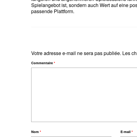
Spielangebot ist, sondern auch Wert auf eine po
passende Plattform.
Laisser un commentaire
Votre adresse e-mail ne sera pas publiée.
Les ch
Commentaire
*
Nom
*
E-mail
*