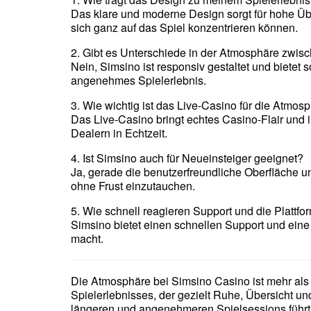
Das klare und moderne Design sorgt für hohe Übe
sich ganz auf das Spiel konzentrieren können.
2. Gibt es Unterschiede in der Atmosphäre zwis
Nein, Simsino ist responsiv gestaltet und bietet
angenehmes Spielerlebnis.
3. Wie wichtig ist das Live-Casino für die Atmos
Das Live-Casino bringt echtes Casino-Flair und i
Dealern in Echtzeit.
4. Ist Simsino auch für Neueinsteiger geeignet?
Ja, gerade die benutzerfreundliche Oberfläche un
ohne Frust einzutauchen.
5. Wie schnell reagieren Support und die Plattf
Simsino bietet einen schnellen Support und eine
macht.
Die Atmosphäre bei Simsino Casino ist mehr als nu
Spielerlebnisses, der gezielt Ruhe, Übersicht u
längeren und angenehmeren Spielsessions führt.