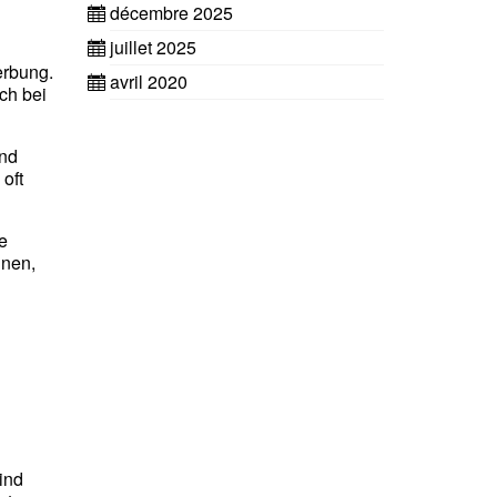
décembre 2025
juillet 2025
erbung.
avril 2020
ch bei
und
oft
e
nnen,
ind