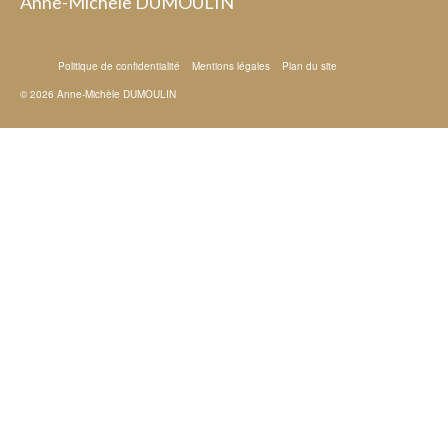
Anne-Michèle DUMOULIN
Politique de confidentialité
Mentions légales
Plan du site
© 2026 Anne-Michèle DUMOULIN