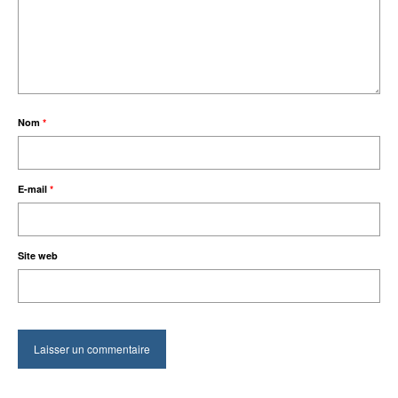
Nom
*
E-mail
*
Site web