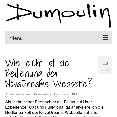
Menu
Wie leicht ist die
20
Bedienung der
JAN 2026
NovaDreams Webseite?
de
Anne-Michèle
|
Posté dans :
Non classé
|
0
Als technischer Beobachter mit Fokus auf User
Experience (UX) und Funktionalität analysiere ich die
Bedienbarkeit der NovaDreams Webseite anhand