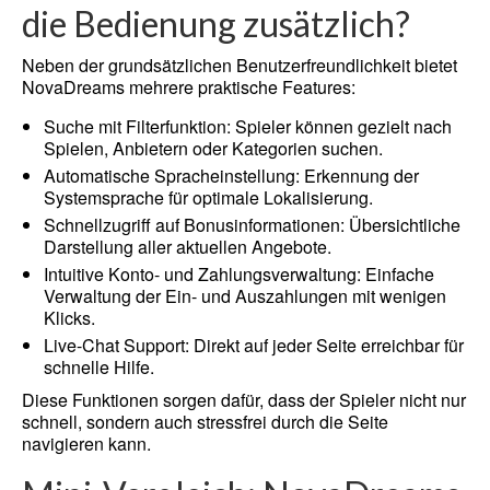
die Bedienung zusätzlich?
Neben der grundsätzlichen Benutzerfreundlichkeit bietet
NovaDreams mehrere praktische Features:
Suche mit Filterfunktion: Spieler können gezielt nach
Spielen, Anbietern oder Kategorien suchen.
Automatische Spracheinstellung: Erkennung der
Systemsprache für optimale Lokalisierung.
Schnellzugriff auf Bonusinformationen: Übersichtliche
Darstellung aller aktuellen Angebote.
Intuitive Konto- und Zahlungsverwaltung: Einfache
Verwaltung der Ein- und Auszahlungen mit wenigen
Klicks.
Live-Chat Support: Direkt auf jeder Seite erreichbar für
schnelle Hilfe.
Diese Funktionen sorgen dafür, dass der Spieler nicht nur
schnell, sondern auch stressfrei durch die Seite
navigieren kann.