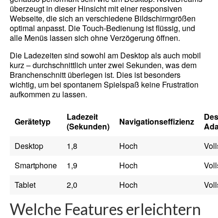
überzeugt in dieser Hinsicht mit einer responsiven
Webseite, die sich an verschiedene Bildschirmgrößen
optimal anpasst. Die Touch-Bedienung ist flüssig, und
alle Menüs lassen sich ohne Verzögerung öffnen.
Die Ladezeiten sind sowohl am Desktop als auch mobil
kurz – durchschnittlich unter zwei Sekunden, was dem
Branchenschnitt überlegen ist. Dies ist besonders
wichtig, um bei spontanem Spielspaß keine Frustration
aufkommen zu lassen.
Ladezeit
Des
Gerätetyp
Navigationseffizienz
(Sekunden)
Ada
Desktop
1,8
Hoch
Voll
Smartphone
1,9
Hoch
Voll
Tablet
2,0
Hoch
Voll
Welche Features erleichtern