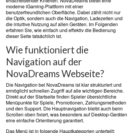
entscheidender Kriterien. NovaDreams bietet eine
moderne iGaming-Plattform mit einer
benutzerfreundlichen Oberfläche. Dabei zählt nicht nur
die Optik, sondern auch die Navigation, Ladezeiten und
die intuitive Nutzung auf allen Geräten. Im Folgenden
erfahren Sie, wie einfach und effektiv die Bedienung
dieser Seite tatsächlich ist.
Wie funktioniert die
Navigation auf der
NovaDreams Webseite?
Die Navigation bei NovaDreams ist klar strukturiert und
ermöglicht schnellen Zugriff auf alle wichtigen Bereiche.
Direkt auf der Startseite finden Spieler übersichtliche
Menüpunkte für Spiele, Promotionen, Zahlungsmethoden
und den Support. Die Hauptnavigation bleibt auch beim
Scrollen oben fixiert, was besonders auf Desktop-Geräten
eine einfache Orientierung garantiert.
Das Menü ist in folgende Hauptkategorien unterteilt: