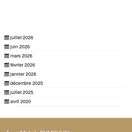
Commentaires récents
Archives
juillet 2026
juin 2026
mars 2026
février 2026
janvier 2026
décembre 2025
juillet 2025
avril 2020