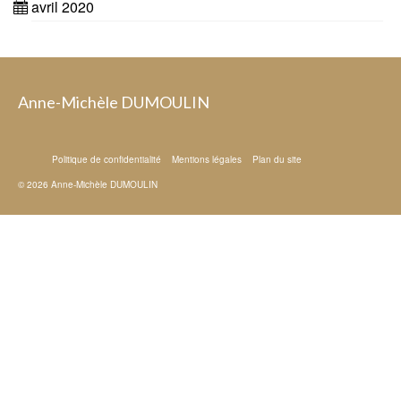
avril 2020
Anne-Michèle DUMOULIN
Politique de confidentialité
Mentions légales
Plan du site
© 2026 Anne-Michèle DUMOULIN