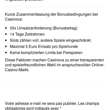
Kurze Zusammenfassung der Bonusbedingungen bei
Casinova:
35x Umsatzanforderung (Bonusbetrag)
14 Tage Zeitrahmen
Slots zählen voll, andere Spiele eingeschränkt
Maximal 5 Euro Einsatz pro Spielrunde
Keine komplizierten Limits bei Freispielen
Diese Faktoren machen Casinova zu einer transparenten
und spielerfreundlichen Wahl im anspruchsvollen Online-
Casino-Markt.
Laisser un commentaire
Votre adresse e-mail ne sera pas publiée.
Les champs
obligatoires sont indiqués avec
*