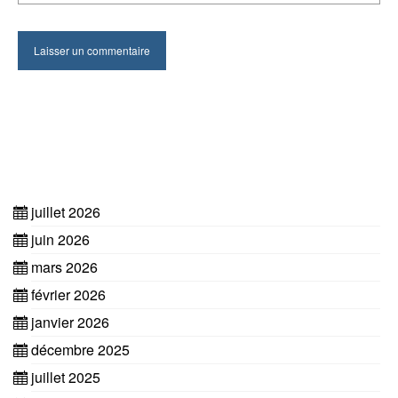
Commentaires récents
Archives
juillet 2026
juin 2026
mars 2026
février 2026
janvier 2026
décembre 2025
juillet 2025