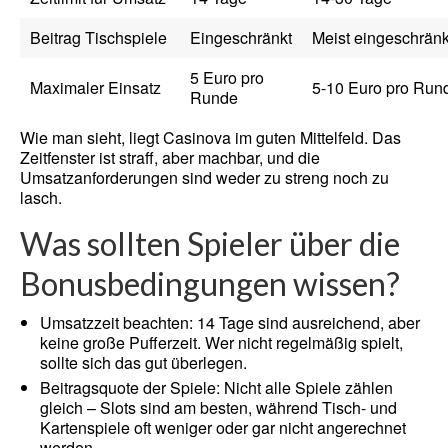
Beitrag Tischspiele
Eingeschränkt
Meist eingeschränk
5 Euro pro
Maximaler Einsatz
5-10 Euro pro Run
Runde
Wie man sieht, liegt Casinova im guten Mittelfeld. Das
Zeitfenster ist straff, aber machbar, und die
Umsatzanforderungen sind weder zu streng noch zu
lasch.
Was sollten Spieler über die
Bonusbedingungen wissen?
Umsatzzeit beachten: 14 Tage sind ausreichend, aber
keine große Pufferzeit. Wer nicht regelmäßig spielt,
sollte sich das gut überlegen.
Beitragsquote der Spiele: Nicht alle Spiele zählen
gleich – Slots sind am besten, während Tisch- und
Kartenspiele oft weniger oder gar nicht angerechnet
werden.