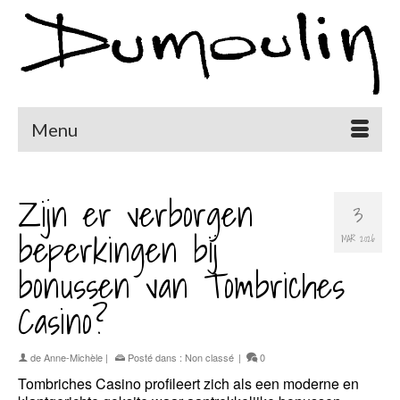
Menu
Zijn er verborgen
3
beperkingen bij
MAR 2026
bonussen van Tombriches
Casino?
de
Anne-Michèle
|
Posté dans :
Non classé
|
0
Tombriches Casino profileert zich als een moderne en