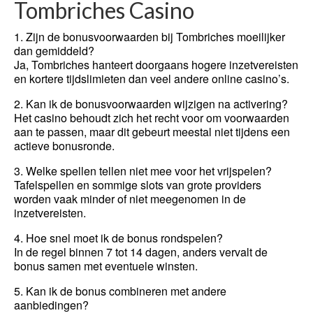
Tombriches Casino
1. Zijn de bonusvoorwaarden bij Tombriches moeilijker
dan gemiddeld?
Ja, Tombriches hanteert doorgaans hogere inzetvereisten
en kortere tijdslimieten dan veel andere online casino’s.
2. Kan ik de bonusvoorwaarden wijzigen na activering?
Het casino behoudt zich het recht voor om voorwaarden
aan te passen, maar dit gebeurt meestal niet tijdens een
actieve bonusronde.
3. Welke spellen tellen niet mee voor het vrijspelen?
Tafelspellen en sommige slots van grote providers
worden vaak minder of niet meegenomen in de
inzetvereisten.
4. Hoe snel moet ik de bonus rondspelen?
In de regel binnen 7 tot 14 dagen, anders vervalt de
bonus samen met eventuele winsten.
5. Kan ik de bonus combineren met andere
aanbiedingen?